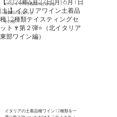
【2024年5月27日(月)-6月1日
イベントや料理教室のお知らせ
(土)】イタリアワイン土着品
営業日のお知らせ
種12種類テイスティングセ
その他
ット🍷第２弾⭐️（北イタリア
東部ワイン編）
イタリアの土着品種ワイン12種類を一