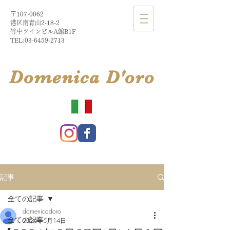
〒107-0062
港区南青山2-18-2​
​竹中ツインビルA館B1F
TEL:
03-6459-2713
​Domenica
D'
oro
記事
全ての記事
domenicadoro
全ての記事
2024年5月14日