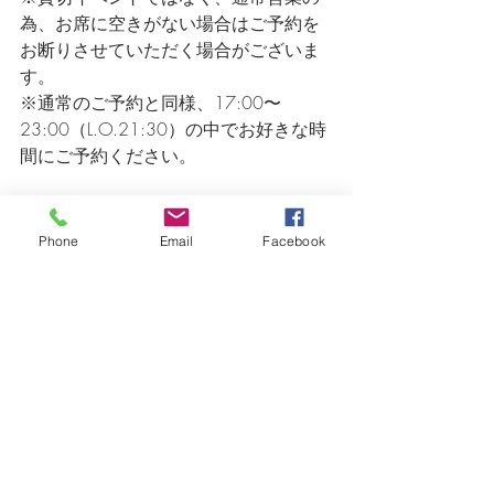
為、お席に空きがない場合はご予約を
お断りさせていただく場合がございま
す。
※通常のご予約と同様、17:00〜
23:00（L.O.21:30）の中でお好きな時
間にご予約ください。
＜ご予約・お問い合わせ＞
Phone
Email
Facebook
ご予約お問い合わせページ（※担当者
より返信をもってご予約確定となりま
す）
https://www.domenicadoro.com/reserva
tion
LINE公式アカウント（メッセージより
ご予約のお問い合わせをいただけま
す） 
https://lin.ee/l8iKzpQ