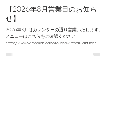
domenicadoro
7月6日
【2026年8月営業日のお知ら
せ】
2026年8月はカレンダーの通り営業いたします。
メニューはこちらをご確認ください
https://www.domenicadoro.com/restaurant-menu ＜
ドメニカ・ドーロ＞ 〒107-0062 港区南青山2-18-
2 竹中ツインビルA館B1F TEL：03-6459-2713 定
休日：日曜・祝日 OPEN：ディナー17:00〜
23:00（L.O.21:00） ランチ（水曜日のみ）
11:30〜15:00（L.O.13:30） LINE公式アカウント
https://lin.ee/l8iKzpQ E-mail：
info@domenicadoro.com ドメニカ・ドーロ
HP:http://domenicadoro.com/ Facebook
https://www.facebook.com/domenicadoro/
Instagram
https://www.instagram.com/domenicadoro/