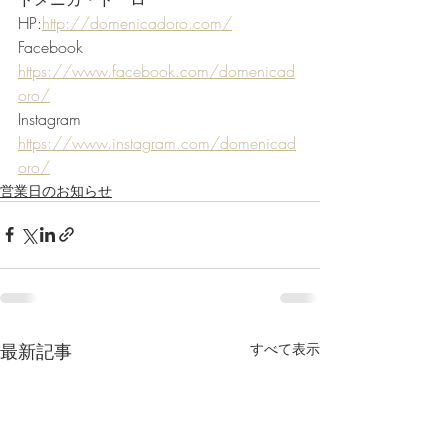
HP:
http://domenicadoro.com/
Facebook 
https://www.facebook.com/domenicad
oro/
Instagram 
https://www.instagram.com/domenicad
oro/
営業日のお知らせ
最新記事
すべて表示