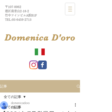
〒107-0062
港区南青山2-18-2​
​竹中ツインビルA館B1F
TEL:
03-6459-2713
​Domenica
D'
oro
記事
全ての記事
domenicadoro
全ての記事
6月6日