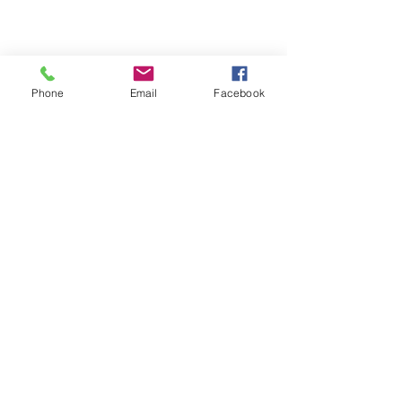
Phone
Email
Facebook
コメント
コメントを追加…
【2026年8月営業日のお
【2026年6月
知らせ】
知らせ】