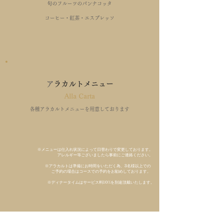
旬のフルーツのパンナコッタ
コーヒー・紅茶・エスプレッソ
​
アラカルトメニュー
Alla Carta
各種アラカルトメニューを用意しております
※メニューは仕入れ状況によって日替わりで変更しております。
​アレルギー等ございましたら事前にご連絡ください。
※アラカルトは準備にお時間をいただく為、3名様以上での
ご予約の場合はコースでの予約をお勧めしております。
※ディナータイムはサービス料10%を別途頂戴いたします。