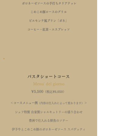
ボロネーゼソースの
手打ちタリアテッレ
こめこめ豚ロースのグリル
ピエモンテ風プリン「ボネ」
コーヒー・紅茶・エスプレッソ
パスタショートコース
Menu' del giorno
¥5,5
00
（税込¥6,050
）
＜コースメニュー例
＞
（内容は仕入れによって変わります）
シェフ特製 自家製シャルキュトリーの盛り合わせ
豊洲で仕入れる鮮魚のソテー
伊予牛とこめこめ豚のボロネーゼソース スパゲッティ