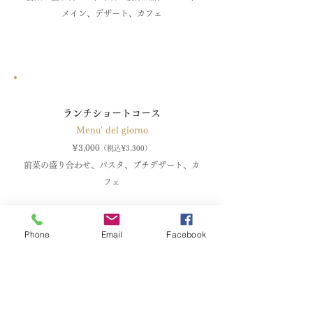
メイン
、デザート
、カフェ
ランチショートコース
M
enu' del giorno
¥
3,000
（税込¥3,300）
前菜の盛り合わせ、パスタ、
​プチ
デザート、カ
フェ
Phone
Email
Facebook
シェフの特別コース（要予約）
Menu' di pranzo speciale