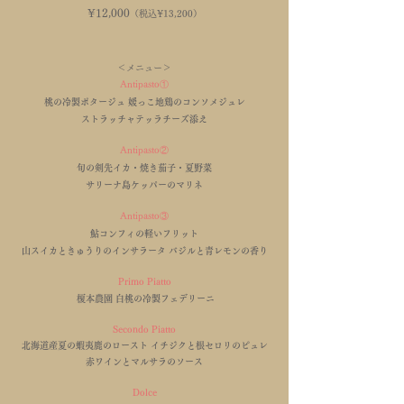
¥12
,0
00
（税込¥13,200
）
＜
メニュー
＞
Antipasto①
桃の冷製ポタージュ 媛っこ地鶏のコンソメジュレ
ストラッチャテッラチーズ添え
Antipasto②
旬の剣先イカ・焼き茄子・夏野菜
サリーナ島ケッパーのマリネ
Antipasto③
鮎コンフィの軽いフリット
山スイカときゅうりのインサラータ バジルと青レモンの香り
Primo Piatto
榎本農園 白桃の冷製フェデリーニ
Secondo Piatto
北海道産夏の蝦夷鹿のロースト イチジクと根セロリのピュレ
赤ワインとマルサラのソース
Dolce