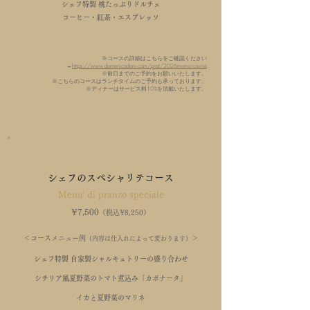
シェフ特製 桃たっぷりドルチェ
コーヒー・紅茶・エスプレッソ
※コースの詳細はこちらをご確認ください
→
https://www.domenicadoro.com/post/2026momo-course
※前日までのご予約をお願いいたします。
※こちらのコースはランチタイムのご予約も承っております。
※ディナーはサービス料10%を頂戴いたします。
シェフのスペシャリテコース
Menu' di pranzo speciale
¥
7,5
00
（税込¥8,250
）
＜コース
メニュー例
＞
（内容は仕入れによって変わります）
シェフ特製 自家製シャルキュトリーの盛り合わせ
シチリア風夏野菜のトマト煮込み「カポナータ」
イカと夏野菜のマリネ