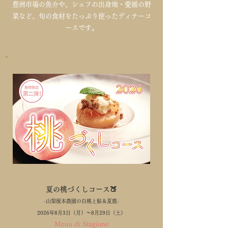
豊洲市場の魚介や、シェフの出身地・愛媛の野
菜など、旬の食材をたっぷり使ったディナーコ
ースです。
夏の桃づくしコース
🍑
-山梨榎本農園の白桃と鮎＆夏鹿-
2026年8月3日（月）〜8月29日（土）
Menu di Stagione