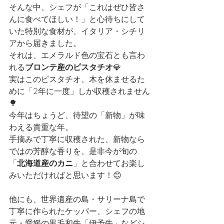
そんな中、シェフが「これはぜひ皆さ
んに食べてほしい！」と心待ちにして
いた特別な食材が、イタリア・シチリ
アから届きました。
それは、エメラルド色の宝石とも言わ
れる
ブロンテ産のピスタチオ
💎
実はこのピスタチオ、木を休ませるた
めに「2年に一度」しか収穫されません
🌳
今年はちょうど、待望の「新物」が味
わえる貴重な年。 
手摘みで丁寧に収穫された、新物なら
ではの芳醇な香りを、是非今が旬の
「
北海道産のカニ
」と合わせてお楽し
みいただければと思います！😊
他にも、世界遺産の島・サリーナ島で
丁寧に作られたケッパー、シェフの地
元・愛媛の黒毛和牛「伊予牛」などシ