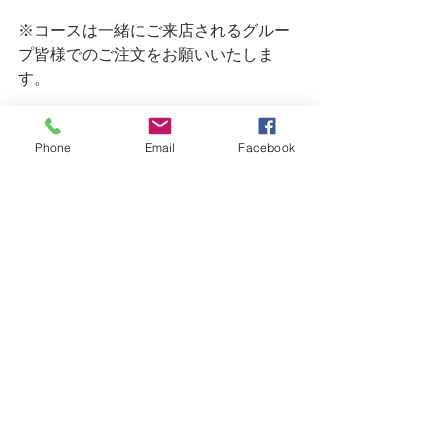
※コースは一緒にご来店されるグルー
プ皆様でのご注文をお願いいたしま
す。
※お苦手な食材がある場合は、他の料
理に差し替えいたします。ご予約の際
Phone
Email
Facebook
にお申し付けください。
※ディナーのご利用はサービス料10%
を頂戴いたします。
※水曜日限定のランチタイムでのご予
約も承っております。
イベントや料理教室のお知らせ