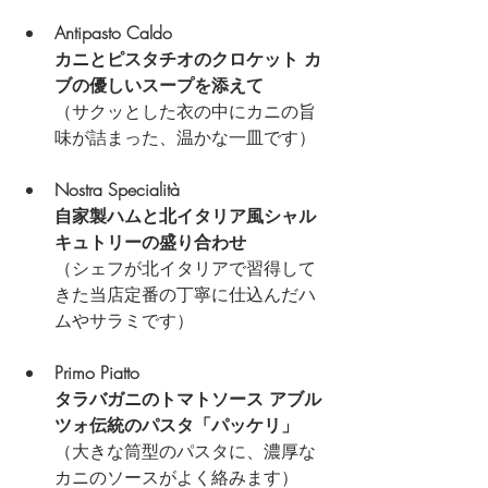
Antipasto Caldo
カニとピスタチオのクロケット カ
ブの優しいスープを添えて
（サクッとした衣の中にカニの旨
味が詰まった、温かな一皿です）
Nostra Specialità
自家製ハムと北イタリア風シャル
キュトリーの盛り合わせ
（シェフが北イタリアで習得して
きた当店定番の丁寧に仕込んだハ
ムやサラミです）
Primo Piatto
タラバガニのトマトソース アブル
ツォ伝統のパスタ「パッケリ」
（大きな筒型のパスタに、濃厚な
カニのソースがよく絡みます）