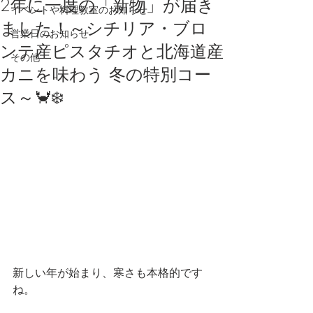
2年に一度の「新物」が届き
イベントや料理教室のお知らせ
ました！～シチリア・ブロ
営業日のお知らせ
ンテ産ピスタチオと北海道産
その他
カニを味わう 冬の特別コー
ス～🦀❄️
新しい年が始まり、寒さも本格的です
ね。