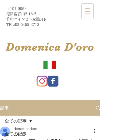
〒107-0062
港区南青山2-18-2​
​竹中ツインビルA館B1F
TEL:
03-6459-2713
​Domenica
D'
oro
記事
全ての記事
domenicadoro
全ての記事
2月1日