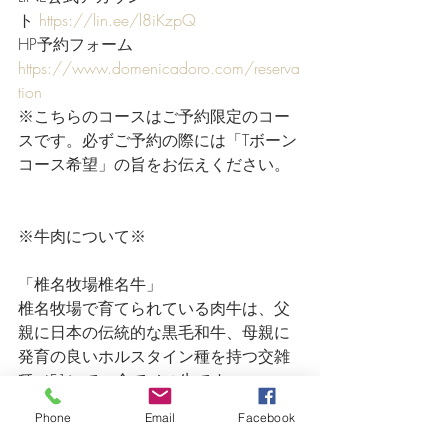
ト 
https://lin.ee/l8iKzpQ
HP予約フォーム　
https://www.domenicadoro.com/reserva
tion
※こちらのコースはご予約限定のコー
スです。必ずご予約の際には「Tボーン
コース希望」の旨をお伝えください。
※牛肉について※
「椎名牧場椎名牛」
椎名牧場で育てられている肉牛は、父
親に日本の伝統的な黒毛和牛、母親に
発育の良いホルスタイン種を持つ交雑
種（F1）で、全てメス牛です。
血統がすべて分かり、生後26か月以
Phone
Email
Facebook
上、安全性の確認された餌で丁寧に育