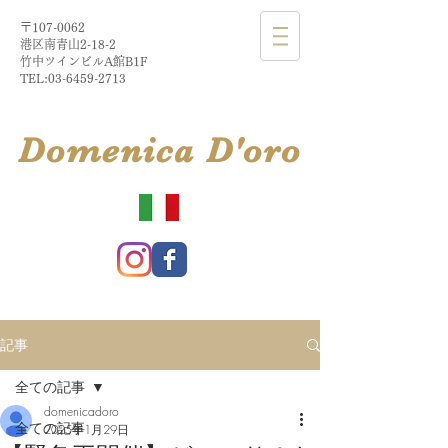
〒107-0062
港区南青山2-18-2​
​竹中ツインビルA館B1F
TEL:
03-6459-2713
​Domenica
D'
oro
記事
全ての記事
domenicadoro
全ての記事
2025年1月29日