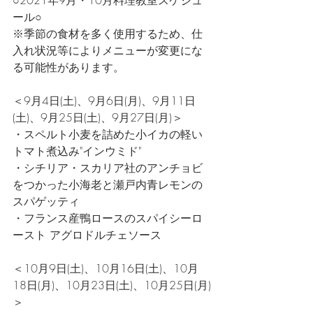
ール○
※季節の食材を多く使用するため、仕
入れ状況等によりメニューが変更にな
る可能性があります。
＜9月4日(土)、9月6日(月)、9月11日
(土)、9月25日(土)、9月27日(月)＞
・スペルト小麦を詰めた小イカの軽い
トマト煮込み"インウミド"
・シチリア・スカリア社のアンチョビ
をつかった小海老と瀬戸内青レモンの
スパゲッティ
・フランス産鴨ロースのスパイシーロ
ースト アグロドルチェソース
＜10月9日(土)、10月16日(土)、10月
18日(月)、10月23日(土)、10月25日(月)
＞