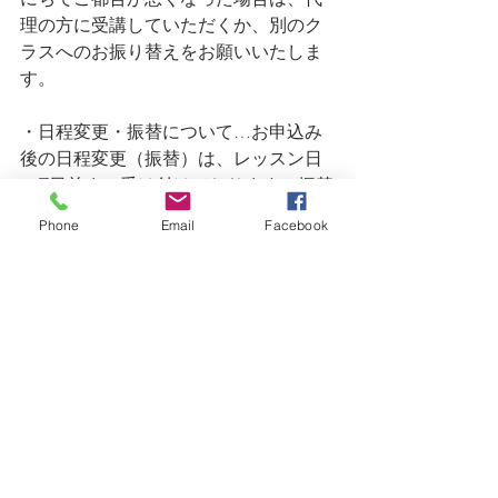
理の方に受講していただくか、別のク
ラスへのお振り替えをお願いいたしま
す。
・日程変更・振替について…お申込み
後の日程変更（振替）は、レッスン日
の7日前まで受け付けております。振替
ご希望のお日にちを
Phone
Email
Facebook
info@domenicadoro.comまでお知らせく
ださい。同じ月でのお振替が難しい場
合は、翌月以降への振り替えが1回のみ
可能です（※振替先からの再振替は受
け付けておりません）。お振替はキャ
ンセルしたレッスン日より1年間有効で
す。
・食材を事前に手配しております為、
前日・当日のキャンセルはキャンセル