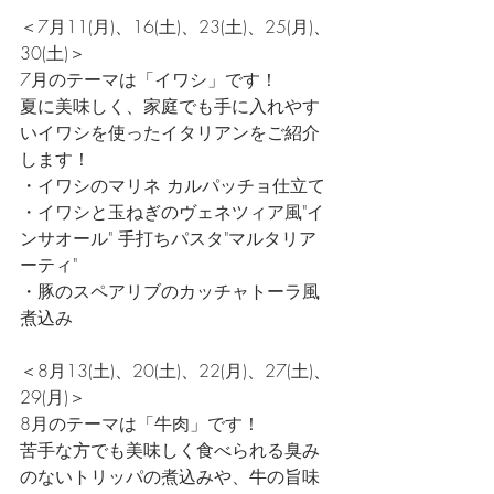
＜7月11(月)、16(土)、23(土)、25(月)、
30(土)＞
7月のテーマは「イワシ」です！
夏に美味しく、家庭でも手に入れやす
いイワシを使ったイタリアンをご紹介
します！
・イワシのマリネ カルパッチョ仕立て
・イワシと玉ねぎのヴェネツィア風"イ
ンサオール" 手打ちパスタ"マルタリア
ーティ"
・豚のスペアリブのカッチャトーラ風
煮込み
＜8月13(土)、20(土)、22(月)、27(土)、
29(月)＞
8月のテーマは「牛肉」です！
苦手な方でも美味しく食べられる臭み
のないトリッパの煮込みや、牛の旨味