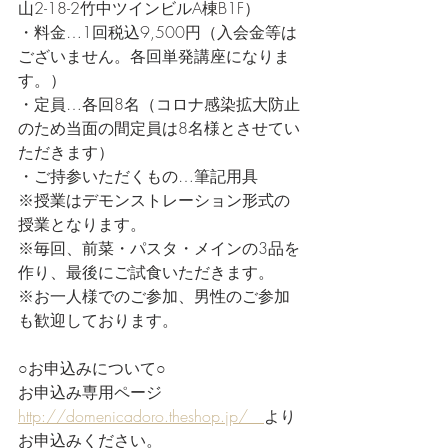
山2-18-2竹中ツインビルA棟B1F）
・料金…1回税込9,500円（入会金等は
ございません。各回単発講座になりま
す。）
・定員…各回8名（コロナ感染拡大防止
のため当面の間定員は8名様とさせてい
ただきます）
・ご持参いただくもの…筆記用具
※授業はデモンストレーション形式の
授業となります。
※毎回、前菜・パスタ・メインの3品を
作り、最後にご試食いただきます。
※お一人様でのご参加、男性のご参加
も歓迎しております。
○お申込みについて○
お申込み専用ページ　
http://domenicadoro.theshop.jp/　
より
お申込みください。