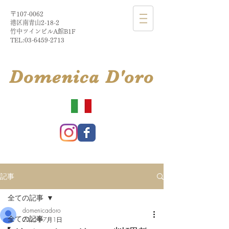
〒107-0062
港区南青山2-18-2​
​竹中ツインビルA館B1F
TEL:
03-6459-2713
​Domenica
D'
oro
記事
全ての記事
domenicadoro
全ての記事
2022年7月1日