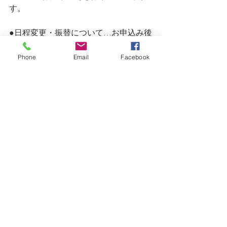
す。
●日程変更・振替について…お申込み後
の日程変更（振替）は、レッスン日の7
日前まで受け付けております。振替ご
Phone
Email
Facebook
希望のお日にちを
info@domenicadoro.comまでお知らせく
ださい。同じ月でのお振替が難しい場
合は、翌月以降への振り替えが1回のみ
可能です。（※振替先からの再振替は
受け付けておりません）
●前日・当日のキャンセルはキャンセル
料100％を頂戴いたします。発熱・体
調不良の場合に限り、前日まではキャ
ンセル料なしでの振替を承らせていた
だきます。
＜ドメニカ・ドーロ＞