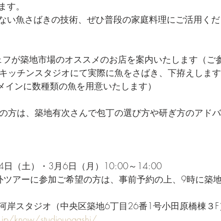
ます。
ない魚さばきの技術、ぜひ普段の家庭料理にご活用くだ
・シェフが築地市場のオススメのお店を案内いたします（ご
内のキッチンスタジオにて実際に魚をさばき、下拵えします
をメインに数種類の魚を用意いたします）
ご希望の方は、築地有次さんで包丁の選び方や研ぎ方のアド
4日（土）・3月6日（月）10:00～14:00
外ツアーに参加ご希望の方は、事前予約の上、9時に築
河岸スタジオ（中央区築地6丁目26番1号小田原橋棟３F
r.jp/know/studiouogashi/