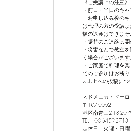
《ご受講上の注意》
・前日・当日のキャ
・お申し込み後のキ
は代理の方の受講ま
額の返金はできませ
・振替のご連絡は開
・災害などで教室を
く場合がございます
・ご家庭で料理を楽
でのご参加はお断り
web上への投稿に
＜ドメニカ・ドーロ
〒107-0062
港区南青山2-18-20
TEL：03-6459-2713
定休日：火曜・日曜