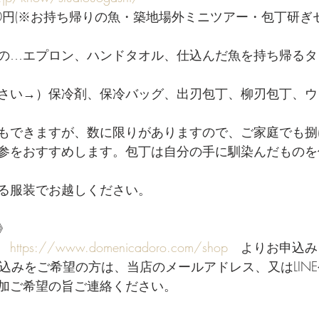
500円(※お持ち帰りの魚・築地場外ミニツアー・包丁研
の…エプロン、ハンドタオル、仕込んだ魚を持ち帰るタ
さい→）保冷剤、保冷バッグ、出刃包丁、柳刃包丁、ウ
もできますが、数に限りがありますので、ご家庭でも捌
参をおすすめします。包丁は自分の手に馴染んだものを
る服装でお越しください。
》
　
https://www.domenicadoro.com/shop
　よりお申込み
し込みをご希望の方は、当店のメールアドレス、又はLIN
加ご希望の旨ご連絡ください。