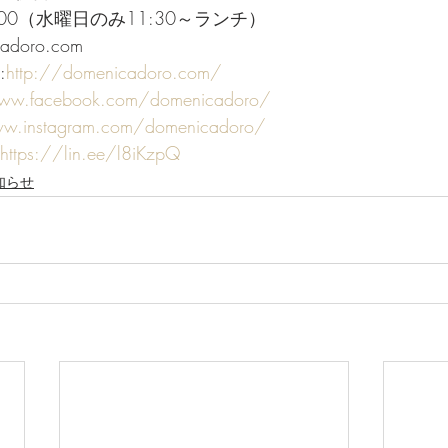
3:00（水曜日のみ11:30～ランチ）
cadoro.com
:
http://domenicadoro.com/
www.facebook.com/domenicadoro/
ww.instagram.com/domenicadoro/
https://lin.ee/l8iKzpQ
知らせ