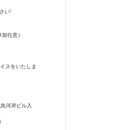
さい!
参加任意）
バイスをいたしま
地魚河岸ビル入
）