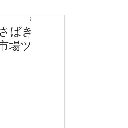
さばき
市場ツ