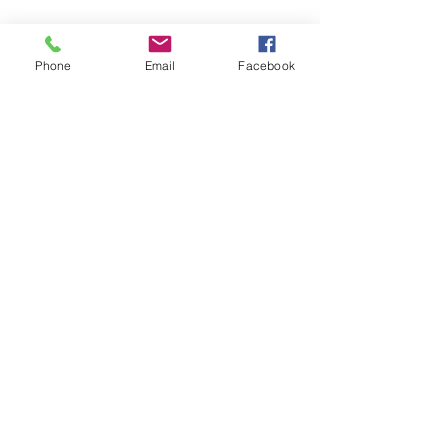
Phone
Email
Facebook
コメント
コメントを追加…
ジューシーな旬の桃たっ
【ドメニカ・ド
ぷり！【桃＆愛媛食材コ
教室】2026年
ース】2026年7月10日
ラス募集開始し
（金）〜8月29日（土）
😊白桃のポター
🍑🍑
ール貝の手打ち