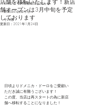
店舗を移転いたします！新店
イベントや料理教室のお知らせ
舗オープンは3月中旬を予定
営業日のお知らせ
しております
その他
更新日：
2021年1月24日
日頃よりドメニカ・ドーロをご愛顧い
ただき誠に有難うございます！
この度、当店は再スタートの為に新店
舗へ移転することになりました！