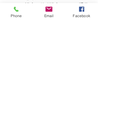
こちらの講座は単発講座のため、通常
の料理教室講座と受講料が異なりま
Phone
Email
Facebook
す。
お申し込み後ご都合が悪くなられた場
合は通常クラスへの振替が可能です
が、差額の返金は出来ませんのでご了
承ください。(お振替の連絡は7日前ま
でにお願いいたします）
イベントや料理教室のお知らせ
最新記事
すべて表示