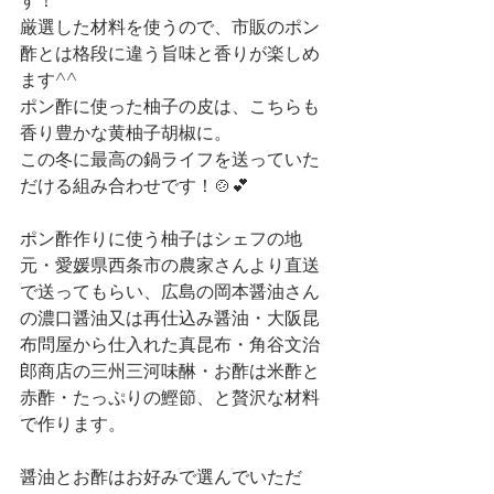
す！
厳選した材料を使うので、市販のポン
酢とは格段に違う旨味と香りが楽しめ
ます^^
ポン酢に使った柚子の皮は、こちらも
香り豊かな黄柚子胡椒に。
この冬に最高の鍋ライフを送っていた
だける組み合わせです！🍲💕
ポン酢作りに使う柚子はシェフの地
元・愛媛県西条市の農家さんより直送
で送ってもらい、広島の岡本醤油さん
の濃口醤油又は再仕込み醤油・大阪昆
布問屋から仕入れた真昆布・角谷文治
郎商店の三州三河味醂・お酢は米酢と
赤酢・たっぷりの鰹節、と贅沢な材料
で作ります。
醤油とお酢はお好みで選んでいただ