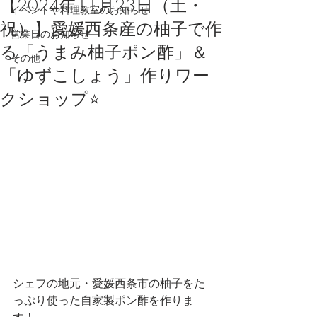
【2024年11月23日（土・
イベントや料理教室のお知らせ
祝）】愛媛西条産の柚子で作
営業日のお知らせ
る「うまみ柚子ポン酢」＆
その他
「ゆずこしょう」作りワー
クショップ⭐️
シェフの地元・愛媛西条市の柚子をた
っぷり使った自家製ポン酢を作りま