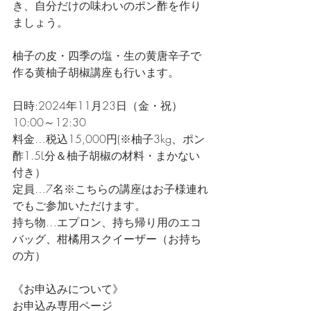
き、自分だけの味わいのポン酢を作り
ましょう。
柚子の皮・四季の塩・生の黄唐辛子で
作る黄柚子胡椒講座も行います。
日時:2024年11月23日（金・祝）
10:00～12:30
料金…税込15,000円(※柚子3kg、ポン
酢1.5L分＆柚子胡椒の材料・まかない
付き）
定員…7名※こちらの講座はお子様連れ
でもご参加いただけます。
持ち物…エプロン、持ち帰り用のエコ
バッグ、柑橘用スクイーザー（お持ち
の方）
《お申込みについて》
お申込み専用ページ　