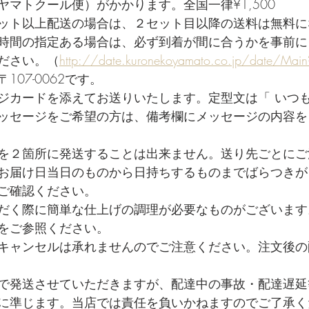
ヤマトクール便）がかかります。全国一律¥1,500
ット以上配送の場合は、２セット目以降の送料は無料に
時間の指定ある場合は、必ず到着が間に合うかを事前に
ださい。（
http://date.kuronekoyamato.co.jp/date/Mai
07-0062です。
ジカードを添えてお送りいたします。定型文は「 いつ
ッセージをご希望の方は、備考欄にメッセージの内容を
を２箇所に発送することは出来ません。送り先ごとにご
お届け日当日のものから日持ちするものまでばらつきが
ご確認ください。
だく際に簡単な仕上げの調理が必要なものがございます
をご参照ください。
キャンセルは承れませんのでご注意ください。注文後の
で発送させていただきますが、配達中の事故・配達遅延
に準じます。当店では責任を負いかねますのでご了承く