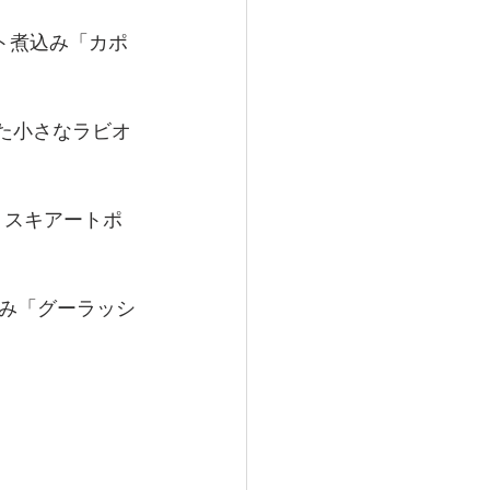
ト煮込み「カポ
た小さなラビオ
ミスキアートポ
み「グーラッシ