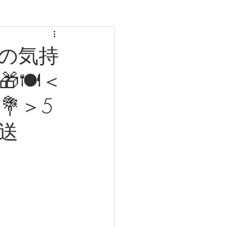
の気持
🍽️＜
💐＞5
発送