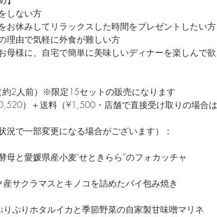
め】
をしない方
をお休みしてリラックスした時間をプレゼントしたい方
の理由で気軽に外食が難しい方
お母様に、自宅で簡単に美味しいディナーを楽しんで欲
（約2人前）※限定15セットの販売になります
20,520）＋送料（¥1,500・店舗で直接受け取りの場
状況で一部変更になる場合がございます）：
酵母と愛媛県産小麦"せときらら”のフォカッチャ
ク産サクラマスとキノコを詰めたパイ包み焼き
ぷりぷりホタルイカと季節野菜の自家製甘味噌マリネ