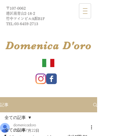
〒107-0062
港区南青山2-18-2​
​竹中ツインビルA館B1F
TEL:
03-6459-2713
​Domenica
D'
oro
記事
全ての記事
domenicadoro
全ての記事
2024年7月22日