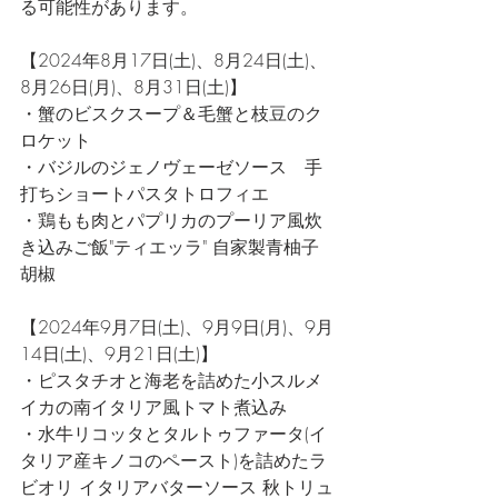
る可能性があります。
【2024年8月17日(土)、8月24日(土)、
8月26日(月)、8月31日(土)】
・蟹のビスクスープ＆毛蟹と枝豆のク
ロケット
・バジルのジェノヴェーゼソース　手
打ちショートパスタトロフィエ
・鶏もも肉とパプリカのプーリア風炊
き込みご飯"ティエッラ" 自家製青柚子
胡椒
【2024年9月7日(土)、9月9日(月)、9月
14日(土)、9月21日(土)】
・ピスタチオと海老を詰めた小スルメ
イカの南イタリア風トマト煮込み
・水牛リコッタとタルトゥファータ(イ
タリア産キノコのペースト)を詰めたラ
ビオリ イタリアバターソース 秋トリュ