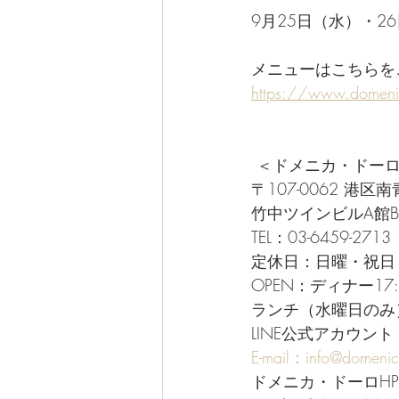
9月25日（水）・
メニューはこちらを
https://www.domeni
 ＜ドメニカ・ドー
〒107-0062 港区南青
竹中ツインビルA館B
TEL：03-6459-2713
定休日：日曜・祝日
OPEN：ディナー17:0
ランチ（水曜日のみ）11
LINE公式アカウント 
E-mail：info@domeni
ドメニカ・ドーロHP