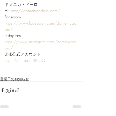
ドメニカ・ドーロ
HP:
http://domenicadoro.com/
Facebook  
https://www.facebook.com/domenicad
oro/
Instagram 
https://www.instagram.com/domenicad
oro/
LINE公式アカウント 
https://lin.ee/l8iKzpQ
営業日のお知らせ