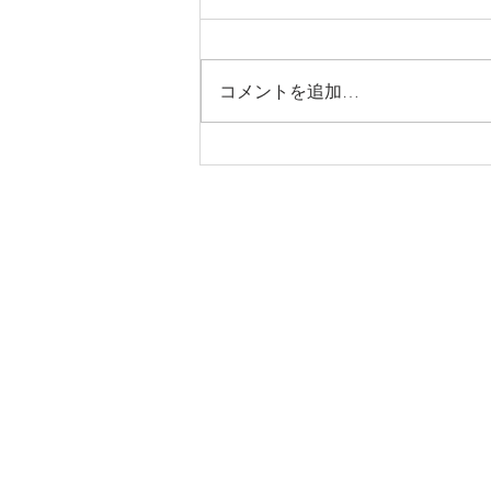
コメントを追加…
【2026年8月営業日のお知ら
せ】
Domenica D'oro
ドメニカ・ドーロ
TEL: 03 - 6459 - 2713
​東京都港区南青山2-18-2 竹中
定休日：日曜・祝日
ディナー OPEN：17:00-23:00（