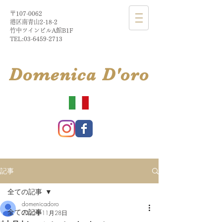
〒107-0062
港区南青山2-18-2​
​竹中ツインビルA館B1F
TEL:
03-6459-2713
​Domenica
D'
oro
記事
全ての記事
domenicadoro
全ての記事
2022年11月28日