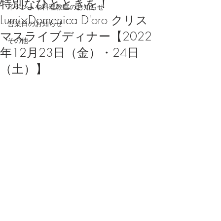
特別なひとときを！
イベントや料理教室のお知らせ
Lumi×Domenica D'oro クリス
営業日のお知らせ
マスライブディナー【2022
その他
年12月23日（金）・24日
（土）】