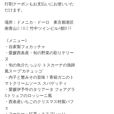
行割クーポンもお支払いにお使いいた
だけます。
場所：ドメニカ・ドーロ　東京都港区
南青山2-18-2 竹中ツインビルA館B1F
《メニュー》
・自家製フォカッチャ
・愛媛西条産・旬の野菜の彩りテリー
ヌ
・旬の魚介たっぷり トスカーナの漁師
風スープ"カチュッコ"
・内子と蟹みその旨味！香箱ガニのト
マトクリームソース スパゲッティ
・愛媛伊予牛のタリアータ フォアグラ
&トリュフのロッシーニ風
・西条産いちごのクリスマス特製パフ
ェ
・コーヒー・紅茶・エスプレッソ