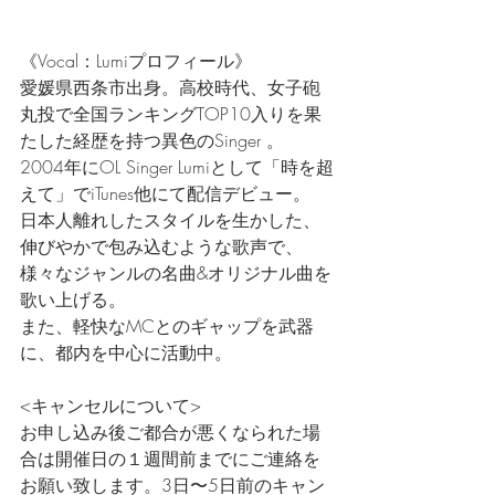
《Vocal：Lumiプロフィール》
愛媛県西条市出身。高校時代、女子砲
丸投で全国ランキングTOP10入りを果
たした経歴を持つ異色のSinger 。
2004年にOL Singer Lumiとして「時を超
えて」でiTunes他にて配信デビュー。
日本人離れしたスタイルを生かした、
伸びやかで包み込むような歌声で、
様々なジャンルの名曲&オリジナル曲を
歌い上げる。
また、軽快なMCとのギャップを武器
に、都内を中心に活動中。
<キャンセルについて>
お申し込み後ご都合が悪くなられた場
合は開催日の１週間前までにご連絡を
お願い致します。3日〜5日前のキャン