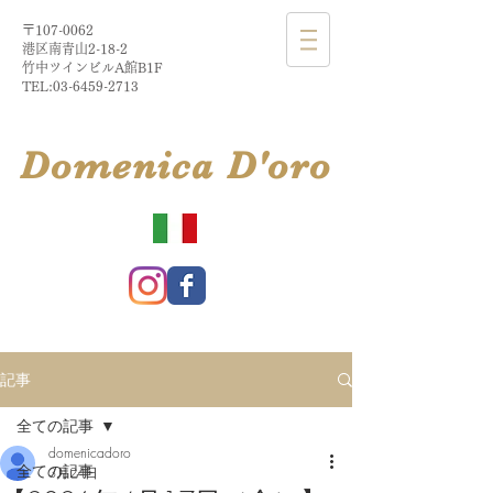
〒107-0062
港区南青山2-18-2​
​竹中ツインビルA館B1F
TEL:
03-6459-2713
​Domenica
D'
oro
記事
全ての記事
domenicadoro
全ての記事
3月24日