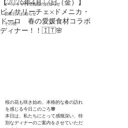
【2026年4月17日（金）】
イベントや料理教室のお知らせ
ピノサリーチェ×ドメニカ・
営業日のお知らせ
ドーロ 春の愛媛食材コラボ
その他
ディナー！！🇮🇹🌸
桜の花も咲き始め、本格的な春の訪れ
を感じる今日このごろ
🌸
本日は、私たちにとって感慨深い、特
別なディナーのご案内をさせていただ