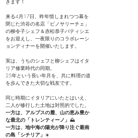
きます！
来る4月17日、昨年惜しまれつつ幕を
閉じた渋谷の名店「ピノサリーチェ」
の柳令子シェフ＆赤松恭子パティシエ
をお迎えし、一夜限りのコラボレーシ
ョンディナーを開催いたします。
実は、うちのシェフと柳シェフはイタ
リア修業時代の同期。
25年という長い年月を、共に料理の道
を歩んできた大切な戦友です。
同じ時期にイタリアにいたとはいえ、
二人が修行した土地は対照的でした。 
一方は、アルプスの麓、山の恵み豊か
な最北の「トレンティーノ」⛰️
一方は、地中海の陽光が降り注ぐ最南
の島「シチリア」
☀️