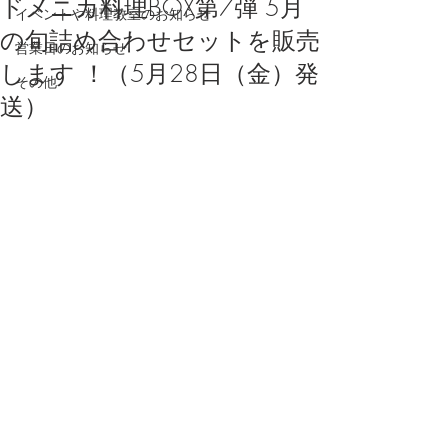
ドメニカ料理BOX第7弾 5月
イベントや料理教室のお知らせ
の旬詰め合わせセットを販売
営業日のお知らせ
します ！（5月28日（金）発
その他
送）