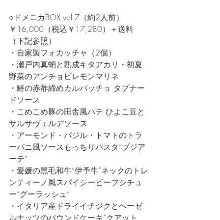
○ドメニカBOX vol.7（約2人前）
￥16,000（税込￥17,280）＋送料
（下記参照）
・自家製フォカッチャ（2個）
・瀬戸内真蛸と熟成キタアカリ・初夏
野菜のアンチョビレモンマリネ
・鰆の赤酢締めカルパッチョ タプナー
ドソース
・こめこめ豚の田舎風パテ ひよこ豆と
サルサヴェルデソース
・アーモンド・バジル・トマトのトラ
ーパニ風ソースもっちりパスタ”ブジア
ーテ”
・愛媛の黒毛和牛”伊予牛”ネックのトレ
ンティーノ風スパイシービーフシチュ
ー”グーラッシュ”
・イタリア産ドライイチジクとヘーゼ
ルナッツのパウンドケーキ”クアット