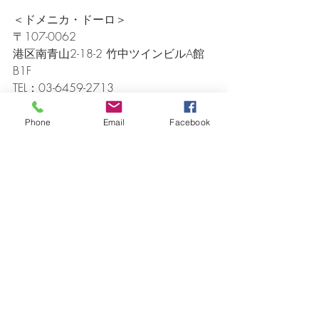
＜ドメニカ・ドーロ＞
〒107-0062
港区南青山2-18-2 竹中ツインビルA館
B1F
TEL：03-6459-2713
定休日：火曜・日曜・祝日
OPEN：17:00-23:00（L.O.21:30）※
Phone
Email
Facebook
コロナウイルス感染防止による都の時
短要請に従って変動致します。
E-mail：info@domenicadoro.com
ドメニカ・ドーロ
HP:
http://domenicadoro.com/
ドメニカ・ドーロショップ　
https://domenicadoro.stores.jp/
Facebook  
https://www.facebook.com/domenicad
oro/
Instagram 