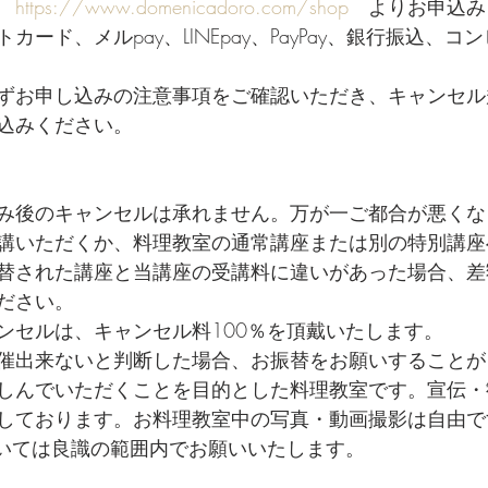
　
https://www.domenicadoro.com/shop
　よりお申込み
ード、メルpay、LINEpay、PayPay、銀行振込、
ずお申し込みの注意事項をご確認いただき、キャンセル
込みください。
み後のキャンセルは承れません。万が一ご都合が悪くな
講いただくか、料理教室の通常講座または別の特別講座
替された講座と当講座の受講料に違いがあった場合、差
ださい。
ンセルは、キャンセル料100％を頂戴いたします。
催出来ないと判断した場合、お振替をお願いすることが
しんでいただくことを目的とした料理教室です。宣伝・
しております。お料理教室中の写真・動画撮影は自由で
ついては良識の範囲内でお願いいたします。