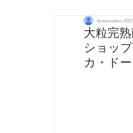
domenicadoro
202
大粒完熟
ショップ【
カ・ドー