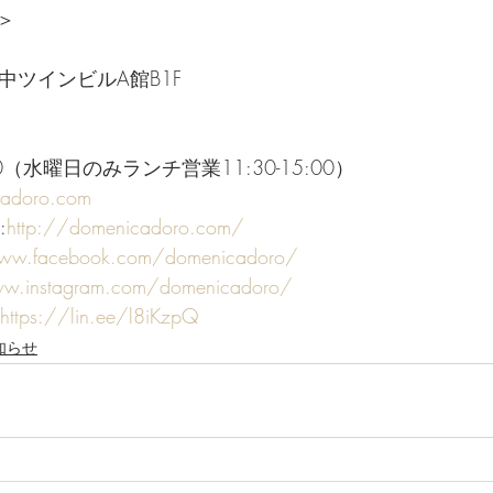
＞
竹中ツインビルA館B1F
:00（水曜日のみランチ営業11:30-15:00）
cadoro.com
:
http://domenicadoro.com/
www.facebook.com/domenicadoro/
ww.instagram.com/domenicadoro/
https://lin.ee/l8iKzpQ
知らせ