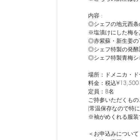
内容 : 
◎シェフの地元西条
※塩漬けにした梅を
◎赤紫蘇・新生姜の
◎シェフ特製の発酵
◎シェフ特製青梅シ
場所：ドメニカ・ドー
料金：税込¥13,500
定員：8名
ご持参いただくもの
(常温保存なので特
※袖がめくれる服装
＜お申込みについて