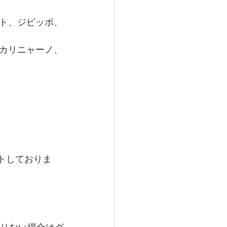
ト、ジビッボ、
カリニャーノ、
トしておりま