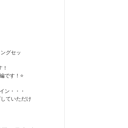
ィングセッ
す！
です！⭐️
イン・・・
グしていただけ