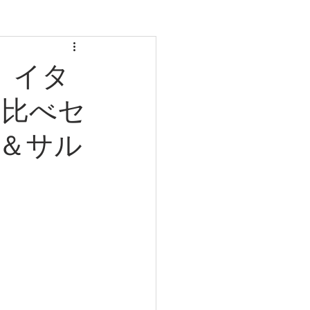
)】イタ
み比べセ
＆サル