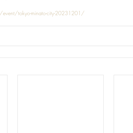
p/event/tokyo-minato-city-20231201/