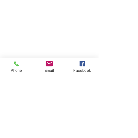
Phone
Email
Facebook
コメント
コメントを追加…
5月30日をもって受付終
「TOKYO元気
了！ふるさと納税の寄付
ン」QR決済で1
でディナーをお楽しみい
トバックされま