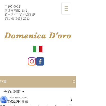
〒107-0062
港区南青山2-18-2​
​竹中ツインビルA館B1F
TEL:
03-6459-2713
​Domenica
D'
oro
記事
全ての記事
domenicadoro
全ての記事
2024年1月3日