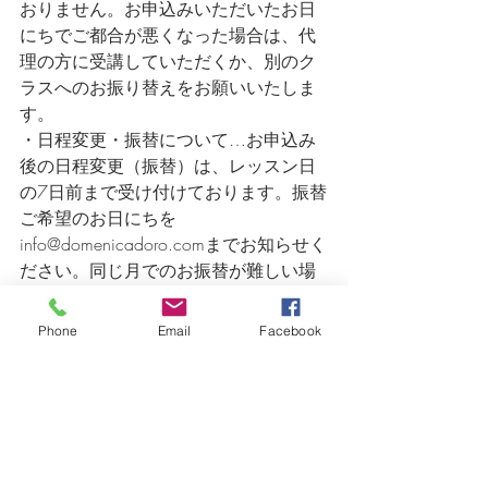
おりません。お申込みいただいたお日
にちでご都合が悪くなった場合は、代
理の方に受講していただくか、別のク
ラスへのお振り替えをお願いいたしま
す。
・日程変更・振替について…お申込み
後の日程変更（振替）は、レッスン日
の7日前まで受け付けております。振替
ご希望のお日にちを
info@domenicadoro.comまでお知らせく
ださい。同じ月でのお振替が難しい場
合は、翌月以降への振り替えが1回のみ
可能です（※振替先からの再振替は受
Phone
Email
Facebook
け付けておりません）。お振替はキャ
ンセルしたレッスン日より1年間有効で
す。
・前日・当日のキャンセルはキャンセ
ル料100％を頂戴いたします。