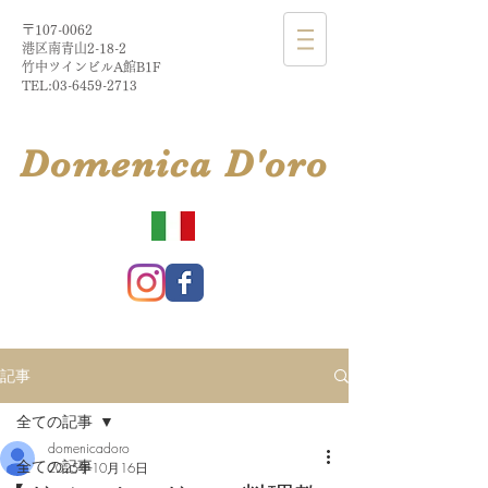
〒107-0062
港区南青山2-18-2​
​竹中ツインビルA館B1F
TEL:
03-6459-2713
​Domenica
D'
oro
記事
全ての記事
domenicadoro
全ての記事
2025年10月16日