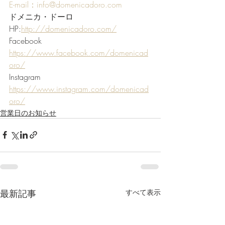
E-mail：info@domenicadoro.com
ドメニカ・ドーロ
HP:
http://domenicadoro.com/
Facebook 
https://www.facebook.com/domenicad
oro/
Instagram 
https://www.instagram.com/domenicad
oro/
営業日のお知らせ
最新記事
すべて表示