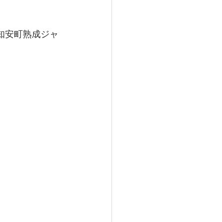
知安町熟成ジャ