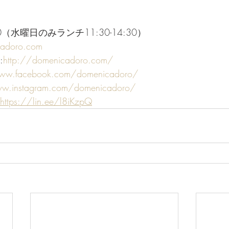
:00（水曜日のみランチ11:30-14:30）
cadoro.com
:
http://domenicadoro.com/
www.facebook.com/domenicadoro/
ww.instagram.com/domenicadoro/
https://lin.ee/l8iKzpQ