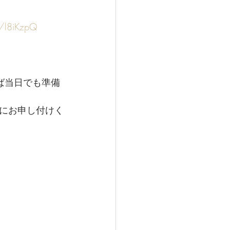
e/l8iKzpQ
ば当日でも準備
にお申し付けく