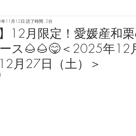
5年11月12日
読了時間: 2分
】12月限定！愛媛産和
ス🌰🌰😋＜2025年12
12月27日（土）＞
日