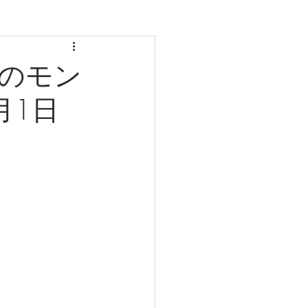
栗のモン
月1日