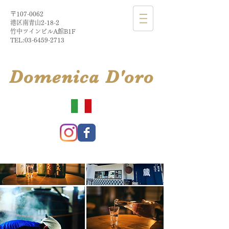
〒107-0062
港区南青山2-18-2​
​竹中ツインビルA館B1F
TEL:
03-6459-2713
​Domenica
D'
oro