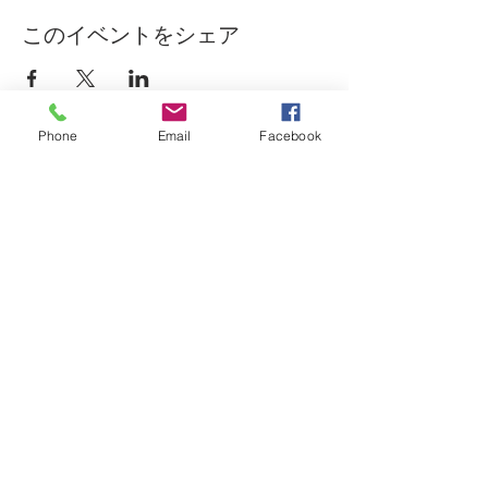
このイベントをシェア
Phone
Email
Facebook
Domenica D'oro
ドメニカ・ドーロ
TEL:
03 - 6459 - 2713
​東京都港区南青山2-18-2 竹中ツインビルA館B1F
定休日：日曜・祝日
ディナー OPEN：17:00-23:00（L.O.21:30）
水曜日のみランチ営業 ​：11:30-15:30
E-mail：
info@domenicadoro.com
​インボイス登録番号：T8020001099510
銀座線外苑前駅1B出口より徒歩4分
都営大江戸線青山一丁目駅 3番5番出口より徒歩9分