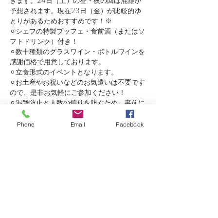
きます。24日（土）の昼・夜の回は混雑が
予想されます。現在23日（金）が比較的ゆ
とりがあるためおすすめです！※
⚪︎シェフの特製ブッフェ・食前酒（またはソ
フトドリンク）付き！
⚪︎数十種類のグラスワイン・ボトルワインを
感謝価格で用意しております。
⚪︎立食形式のイベントとなります。
⚪︎お土産やお祝いなどのお気遣いは不要です
ので、是非お気軽にご参加ください！
⚪︎混雑防止と人数の偏りを防ぐため、事前に
下の「参加申込」ボタンよりお申し込みをお
願いいたします。
Phone
Email
Facebook
さらに表示
このイベントをシェア