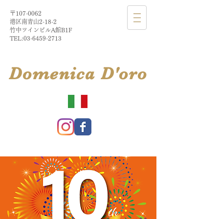
〒107-0062
港区南青山2-18-2​
​竹中ツインビルA館B1F
TEL:
03-6459-2713
​Domenica
D'
oro