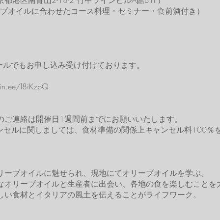
港区南青山2-18-2 竹中ツインビルA館B1F）
リーブオイルに合わせたコース料理・セミナー・食前酒付き）
メールでもお申し込み受け付けております。
.ee/l8iKzpQ
m
のご連絡は開催日1週間前までにお願いいたします。
ンセルに関しましては、食材準備の関係上キャンセル料100％
リーブオイルに魅せられ、現地にてオリーブオイルを学ぶ。
なオリーブオイルと生産者に出会い、各地の食を楽しむことを
しい食材とイタリアの風土を伝えることがライフワーク。