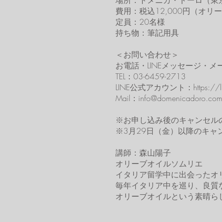
場所：ドメニカ・ドーロ（東京都
費用：税込12,000円（オ
定員：20名様
持ち物：筆記用具
＜お問い合わせ＞
お電話・LINEメッセージ・
TEL：03-6459-2713
LINE公式アカウント：https://lin
Mail：info@domenicadoro.co
※お申し込み後のキャンセル
※3月29日（金）以降のキャ
講師：森山陽子
オリーブオイルソムリエ
イタリア留学中に出会ったオ
毎年イタリア中を巡り、良質
オリーブオイルという素晴ら