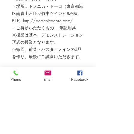
・場所…ドメニカ・ドーロ（東京都港
区南青山2-18-2竹中ツインビルA棟
B1F）http://domenicadoro.com/
・ご持参いただくもの …筆記用具
※授業は基本、デモンストレーション
形式の授業となります。
※毎回、前菜・パスタ・メインの3品
を作り、最後にご試食いただきます。
＜お問い合わせ＞
TEL：03-6459-2713
Phone
Email
Facebook
LINEメッセージ：
https://lin.ee/l8iKzpQ
E-mail:info@domenicadoro.com
キャンセルポリシー