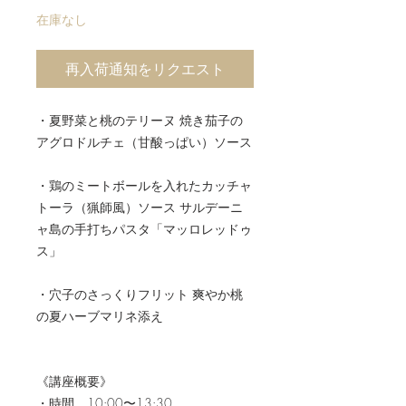
在庫なし
再入荷通知をリクエスト
・夏野菜と桃のテリーヌ 焼き茄子の
アグロドルチェ（甘酸っぱい）ソース
・鶏のミートボールを入れたカッチャ
トーラ（猟師風）ソース サルデーニ
ャ島の手打ちパスタ「マッロレッドゥ
ス」
・穴子のさっくりフリット 爽やか桃
の夏ハーブマリネ添え
《講座概要》
・時間…10:00〜13:30