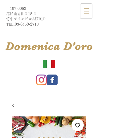
〒107-0062
港区南青山2-18-2​
​竹中ツインビルA館B1F
TEL:
03-6459-2713
​Domenica
D'
oro