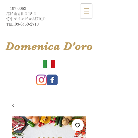
〒107-0062
港区南青山2-18-2​
​竹中ツインビルA館B1F
TEL:
03-6459-2713
​Domenica
D'
oro