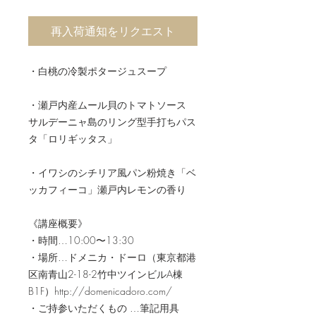
再入荷通知をリクエスト
・白桃の冷製ポタージュスープ
・瀬戸内産ムール貝のトマトソース
サルデーニャ島のリング型手打ちパス
タ「ロリギッタス」
・イワシのシチリア風パン粉焼き「ベ
ッカフィーコ」瀬戸内レモンの香り
《講座概要》
・時間…10:00〜13:30
・場所…ドメニカ・ドーロ（東京都港
区南青山2-18-2竹中ツインビルA棟
B1F）http://domenicadoro.com/
・ご持参いただくもの …筆記用具