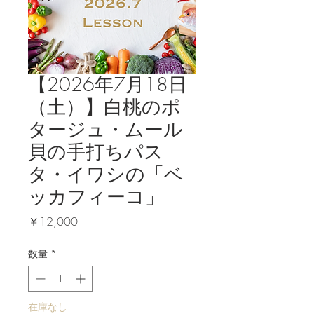
【2026年7月18日
（土）】白桃のポ
タージュ・ムール
貝の手打ちパス
タ・イワシの「ベ
ッカフィーコ」
価
￥12,000
格
数量
*
在庫なし