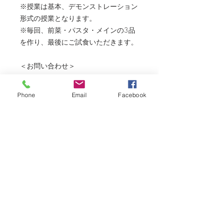
※授業は基本、デモンストレーション
形式の授業となります。
※毎回、前菜・パスタ・メインの3品
を作り、最後にご試食いただきます。
＜お問い合わせ＞
TEL：03-6459-2713
LINEメッセージ：
Phone
Email
Facebook
https://lin.ee/l8iKzpQ
E-mail:info@domenicadoro.com
キャンセルポリシー
・キャンセルについて.....原則、お申込
み後のキャンセル・返金は受け付けてお
りません。お申込みいただいたお日にち
でご都合が悪くなった場合は、代理の方
に受講していただくか、別のクラスへの
お振り替えをお願いいたします。