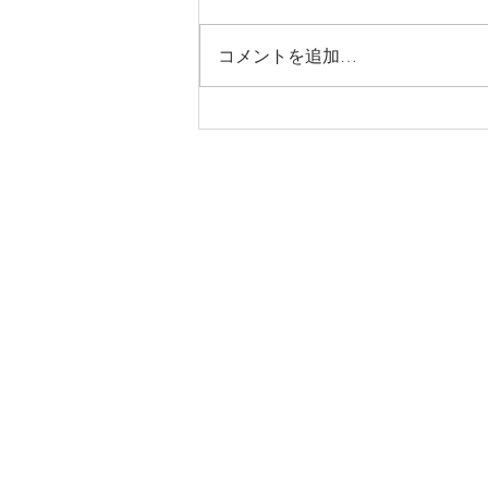
コメントを追加…
【2026年8月営業日のお知ら
せ】
Domenica D'oro
ドメニカ・ドーロ
TEL: 03 - 6459 - 2713
​東京都港区南青山2-18-2 竹中
定休日：日曜・祝日
ディナー OPEN：17:00-23:00（
水曜日のみランチ営業 ​：11:30-1